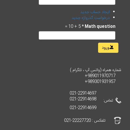
ایجاد حساب جدید
درخواست گذرواژه جدید
5 + 10 =
*
Math question
ورود
شماره همراه (واتس آپ ، تلگرام )
989011970717+
989301931957+
021-22914697
021-22914698
تماس:
021-22914699
تلفکس : 22227720-021