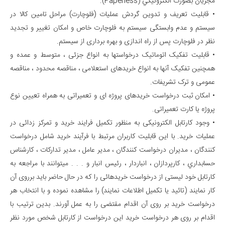
مجریان بصورت الكترونيكي (Paperless).
• قابلیت تعریف و تدوین گردش عملیات (فلوچارت) مراحل تامین کالا در
سیستم و عدم وابستگی سیستم به فلوچارت خاص و امکان تغییر و تجدید
نظر در فلوچارت پس از راه اندازی و بهره برداری از سیستم.
• قابلیت تفکیک اتوماتیک درخواستها به انواع جزئی ، متوسط و عمده و
همچنین تفکیک آنها به انواع خریدهای استعلامی ، مناقصه محدود ، مناقصه
عمومی و ترک تشریفات.
• امکان ثبت درخواست خریدهای پروژه ای و تعمیراتی به همراه تعیین نوع
پروژه یا کارت تعمیراتی.
• وجود کارتابل الکترونیکی به منظور تکمیل فرایند خرید و تمرکز زدائی در
عملیات خرید. با این قابلیت کاربران مرتبط با فرآیند خرید شامل درخواست
کنندگان ، مدیران درخواست کنندگان ، مدیر عامل ، مدیر تدارکات ، كارشناس
حسابداري ، کارپردازان ، انباردار ، رئیس انبار و . . . میتوانند با مراجعه به
کارتابل خود لیستی از درخواست خریدهائی را که در حال حاضر باید برروی آن
کار نمایند (تائید یا تکمیل اطلاعات نمایند) را مشاهده نموده و با انتخاب هر
درخواست خرید بر روی آن اقدام مقتضی را به عمل آورند. بدین ترتیب با
اقدام بر روی هر درخواست خرید این درخواست از کارتابل شخص مورد نظر