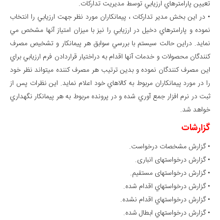
تعيين پارامترهاي ارزيابي توسط مديريت تداركات.
• در اين بخش مدير تداركات ، پيمانكاران مورد نظر جهت ارزيابي را انتخاب
نموده و پارامترهاي دخيل در ارزيابي را نيز با ميزان امتياز آنها مشخص مي
نمايد. دراين حالت سيستم با بررسي سوابق هر پيمانكار و تشخيص مصرف
كنندگان محصولات و خدمات آنها اقدام به دراختيار قراردادن فرم ارزيابي براي
اين مصرف كنندگان نموده و بدين ترتيب هر مصرف كننده ميتواند نظر خود
را در مورد پيمانكاران مربوط به كالاهاي خود اعلام نمايد. اين نظرات پس از
ثبت در نرم افزار جمع آوري شده و در پرونده مربوط به هر پيمانكار نگهداري
خواهد شد.
گزارشات
• گزارش مشخصات درخواست.
• گزارش درخواستهای انباری.
• گزارش درخواستهای مستقیم.
• گزارش درخواستهاي اقدام شده.
• گزارش درخواستهاي اقدام نشده.
• گزارش درخواستهاي ابطال شده.