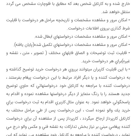
خارج شده و به کارتابل شخص بعد که مطابق با فلوچارت مشخص می گردد
منتقل خواهد شد.
• امکان مرور و مشاهده مشخصات و تاریخچه مراحل هر درخواست با قابلیت
شرط گذاری برروی اطلاعات درخواست.
• امکان مرور و مشاهده مشخصات درخواستهاي ابطال شده.
• امکان مرور و مشاهده مشخصات درخواستهاي تكميل شده(پايان يافته).
• قابليت ثبت توضيحات و الصاق فايلهاي مختلف ( تصوير ، متن ، نقشه و
غيره)براي هر درخواست خريد.
• با اين قابليت كاربران ميتوانند برروي هر درخواست خريد توضيح گذاشته و
به درخواست كننده و يا ديگر افراد مرتبط با اين درخواست پيغام بفرستند ،
درخواست كننده با مراجعه به كارتابل خود درخواستهائي كه حاوي توضيح
جديد هستند را با رنگ متمايز از ديگر درخواستها مشاهده نموده و اقدام به
پاسخگوئي خواهد نمود. به عنوان مثال كاربري اقدام به ثبت درخواست براي
خريد يك والو نموده است ، اين درخواست پس از طي مراحل مختلف به
كارتابل كارپرداز ارجاع ميگردد ، كارپرداز پس از مشاهده آن براي درخواست
كننده پيغامي مبني بر نياز بخش تداركات به نقشه فني و عكس والو درج مي
نمايد ، درخواست كننده با مراجعه به كارتابل خود مشاهده مي نمايد كه اين