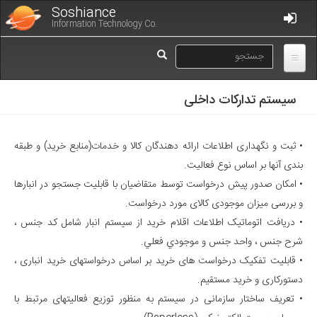
رفتن
Soshiance
به
Information Technology Co.
محتوای
فرم
اصلی
جستجو
جستجو
سیستم تدارکات داخلی
• ثبت و نگهداری اطلاعات ارائه دهندگان کالا و خدمات(منابع خريد) و طبقه
بندی آنها بر اساس نوع فعاليت.
• امکان صدور پیش درخواست توسط متقاضیان با قابلیت جستجو در انبارها
و بررسی میزان موجودی کالای مورد درخواست.
• دریافت اتوماتیک اطلاعات اقلام خرید از سیستم انبار شامل كد جنس ،
شرح جنس ، واحد جنس و موجودي فعلي.
• قابلیت تفکیک درخواست های خرید بر اساس درخواستهای خرید انباری ،
دستورکاری و خرید مستقیم.
• تعریف ساختار سازمانی در سیستم به منظور توزیع فعالیتهای مرتبط با