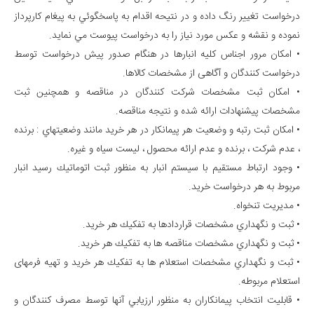
درخواست تغيير رنگ داده و در نتيحه اقدام به پاسخگوئي به پيغام كارپرداز
نموده و نقشه و عكس مورد نياز را به درخواست پيوست مي نمايد.
• امکان مرور اجناس کلیه انبارها در هنگام صدور پیش درخواست توسط
درخواست کنندگان و آگاهی از مشخصات کالاها.
• امکان ثبت مشخصات شرکت کنندگان در مناقصه و همچنین ثبت
مشخصات پیشنهادات ارائه شده و نتیجه مناقصه.
• امكان ثبت رتبه و وضعيت هر پيمانكار در هر خريد مانند وضعيتهاي : برنده
، عدم شركت ، برنده و عدم ارائه محصول ، ليست سياه و غيره.
• وجود ارتباط مستقیم با سیستم انبار به منظور ثبت اتوماتيك رسید انبار
مربوط به هر درخواست خرید.
• مدیریت تنخواه.
• ثبت و نگهداري مشخصات قراردادها به تفكيك هر خريد.
• ثبت و نگهداري مشخصات مناقصه ها به تفكيك هر خريد.
• ثبت و نگهداري مشخصات استعلام ها به تفكيك هر خريد و تهيه فرمهای
استعلام مربوطه.
• قابليت انتخاب پيمانكاران به منظور ارزيابي آنها توسط مصرف كنندگان و