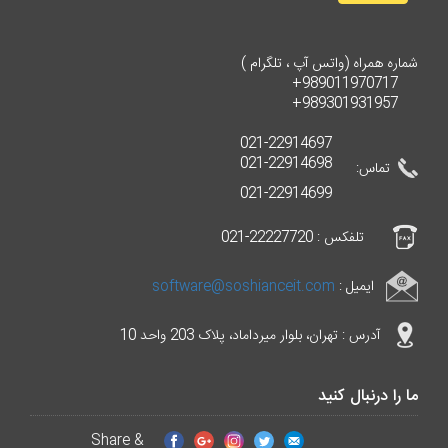
شماره همراه (واتس آپ ، تلگرام )
989011970717+
989301931957+
021-22914697
021-22914698
تماس:
021-22914699
تلفکس : 22227720-021
ایمیل :
software@soshianceit.com
آدرس : تهران، بلوار میرداماد، پلاک 203 واحد 10
ما را درنبال کنید
Share &