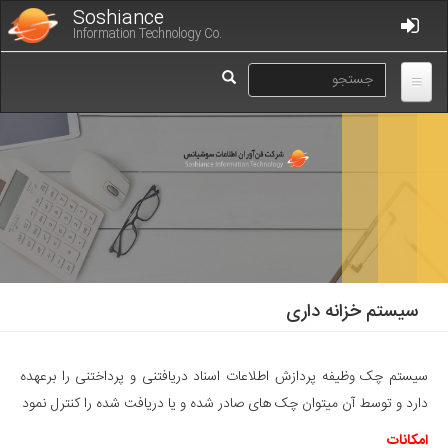
رفتن
Soshiance
به
Information Technology Co.
محتوای
فرم
اصلی
جستجو
جستجو
سيستم خزانه داری
سیستم چک وظیفه پردازش اطلاعات اسناد دریافتنی و پرداختنی را برعهده
دارد و توسط آن میتوان چک های صادر شده و یا دریافت شده را کنترل نمود
امکانات