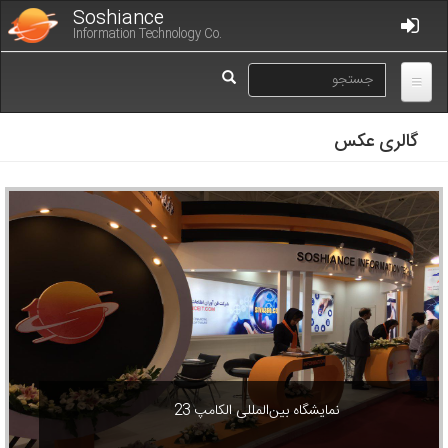
رفتن
Soshiance
به
Information Technology Co.
محتوای
فرم
اصلی
جستجو
جستجو
گالری عکس
نمایشگاه بین‌المللی الکامپ 23