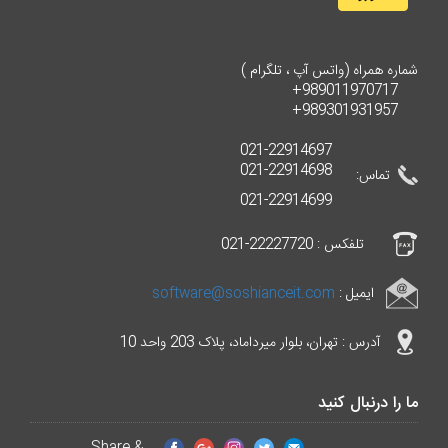
شماره همراه (واتس آپ ، تلگرام )
989011970717+
989301931957+
021-22914697
021-22914698
تماس:
021-22914699
تلفکس : 22227720-021
ایمیل :
software@soshianceit.com
آدرس : تهران، بلوار میرداماد، پلاک 203 واحد 10
ما را درنبال کنید